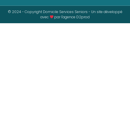
© 2024 - Copyright Domicile Services Seniors - Un site développé
avec
par l'agence D2prod