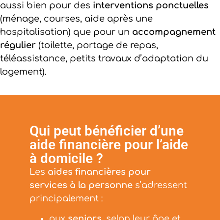
aussi bien pour des
interventions ponctuelles
(ménage, courses, aide après une
hospitalisation) que pour un
accompagnement
régulier
(toilette, portage de repas,
téléassistance, petits travaux d’adaptation du
logement).
Qui peut bénéficier d’une
aide financière pour l’aide
à domicile ?
Les
aides financières pour
services à la personne
s’adressent
principalement :
aux
seniors
, selon leur âge et