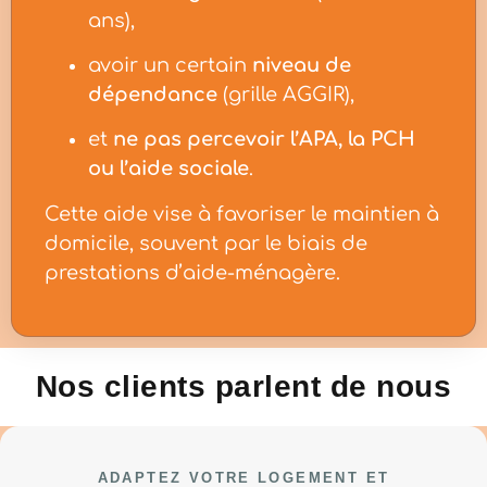
ans),
avoir un certain
niveau de
dépendance
(grille AGGIR),
et
ne pas percevoir l’APA, la PCH
ou l’aide sociale
.
Cette aide vise à favoriser le maintien à
domicile, souvent par le biais de
prestations d’aide-ménagère.
Nos clients parlent de nous
ADAPTEZ VOTRE LOGEMENT ET