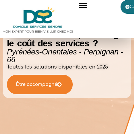
C
Vivre à domicile : quelles
aides financières
pour alléger
le coût des services ?
Pyrénées-Orientales - Perpignan -
66
Toutes les solutions disponibles en 2025
Être accompagné