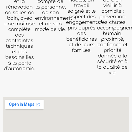
fiables, un
du bien
et la
compte de
travail
vieillir à
rénovation
la personne,
soigné et le
domicile :
de salles de
de son
respect des
prévention
bain, avec
environnement
engagements
des chutes,
une maîtrise
et de son
pris auprès
accompagnem
complète
mode de vie.
des
humain,
des
bénéficiaires
proximité,
contraintes
et de leurs
confiance et
techniques
familles.
priorité
et des
donnée à la
besoins liés
sécurité et à
à la perte
la qualité de
d’autonomie.
vie.