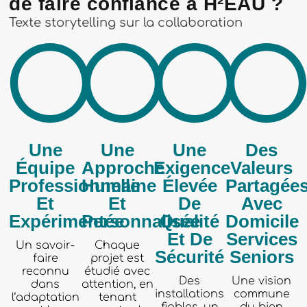
de faire confiance à H²EAU ?
Texte storytelling sur la collaboration
Une
Une
Une
Des
Équipe
Approche
Exigence
Valeurs
Professionnelle
Humaine
Élevée
Partagée
Et
Et
De
Avec
Expérimentée
Personnalisée
Qualité
Domicile
Et De
Services
Un savoir-
Chaque
Sécurité
Seniors
faire
projet est
reconnu
étudié avec
Des
Une vision
dans
attention, en
installations
commune
l’adaptation
tenant