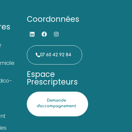
Coordonnées
res
r
07 60 42 92 84
micile
Espace
Prescripteurs
ico-
Demande
d'accompagnement
nt
les