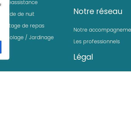
Téléassistance
e
Notre réseau
Garde de nuit
Portage de repas
Notre accompagneme
Bricolage / Jardinage
Les professionnels
Légal
Politique de confidentia
Mentions légales
Plan du site