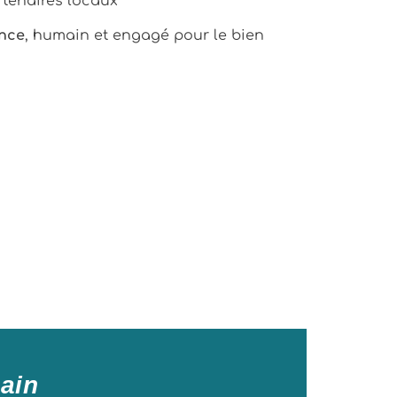
artenaires locaux
ance
, humain et engagé pour le bien
ain