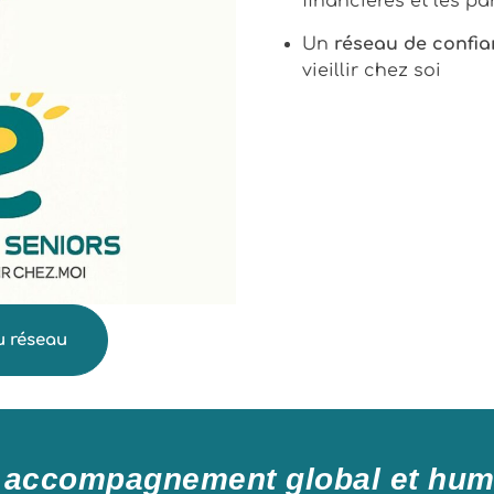
financières et les p
Un
réseau de confi
vieillir chez soi
u réseau
 accompagnement global et hum