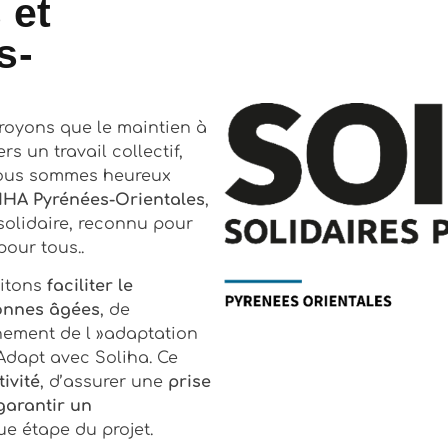
 et
s-
croyons que le maintien à
s un travail collectif,
nous sommes heureux
IHA Pyrénées-Orientales
,
solidaire, reconnu pour
our tous..
aitons
faciliter le
onnes âgées
, de
nement de l »adaptation
Adapt avec Soliha. Ce
ivité
, d’assurer une
prise
garantir un
e étape du projet.