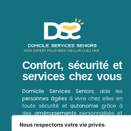
Confort, sécurité et
services chez vous
Domicile Services Seniors
, aide les
personnes âgées
à vivre chez elles en
toute sécurité et
autonomie
grâce à
des
aménagements
personnalisés et
un
accompagnement
complet de
Nous respectons votre vie privée.
service, retardant ainsi la perte