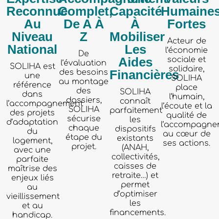
Reconnue
Complet,
Capacité
Humaine
Au
De A À
À
Fortes
Niveau
Z
Mobiliser
Acteur de
National
Les
l’économie
De
Aides
sociale et
l’évaluation
SOLIHA est
solidaire,
Financières
des besoins
une
SOLIHA
au montage
référence
place
des
SOLIHA
dans
l’humain,
dossiers,
connaît
l’accompagnement
l’écoute et la
SOLIHA
parfaitement
des projets
qualité de
sécurise
les
d’adaptation
l’accompagne
chaque
dispositifs
du
au cœur de
étape du
existants
logement,
ses actions.
projet.
(ANAH,
avec une
collectivités,
parfaite
caisses de
maîtrise des
retraite…) et
enjeux liés
permet
au
d’optimiser
vieillissement
les
et au
financements.
handicap.