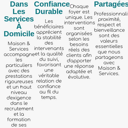
Dans
Confiance
Partagée
Chaque
Les
Durable
foyer est
Professionnal
Services
unique. Les
proximité,
Les
interventions
À
respect et
bénéficiaires
sont
bienveillance
Domicile
apprécient
organisées
sont des
la stabilité
selon les
valeurs
des
Maison &
besoins
essentielles
intervenants
Services
réels des
que nous
et la qualité
accompagne
clients afin
partageons
du suivi,
les
d'apporter
avec
favorisant
particuliers
une réponse
Maison &
une
avec des
adaptée et
Services.
véritable
prestations
évolutive.
relation de
rigoureuses
confiance
et un haut
au fil du
niveau
temps.
d'exigence
dans le
recrutement
et la
formation
de ses